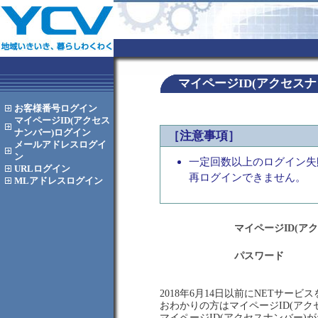
マイページID(アクセス
お客様番号
ログイン
マイページID(アクセス
ナンバー)
ログイン
［注意事項］
メールアドレス
ログイ
ン
一定回数以上のログイン失
URL
ログイン
再ログインできません。
MLアドレス
ログイン
マイページID(ア
パスワード
2018年6月14日以前にNETサー
おわかりの方はマイページID(ア
マイページID(アクセスナンバー