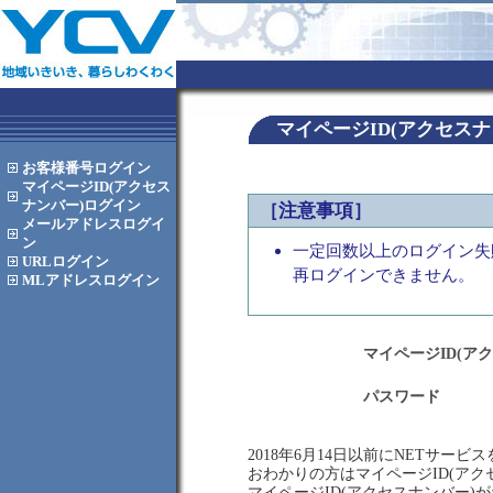
マイページID(アクセス
お客様番号
ログイン
マイページID(アクセス
ナンバー)
ログイン
［注意事項］
メールアドレス
ログイ
ン
一定回数以上のログイン失
URL
ログイン
再ログインできません。
MLアドレス
ログイン
マイページID(ア
パスワード
2018年6月14日以前にNETサー
おわかりの方はマイページID(ア
マイページID(アクセスナンバー