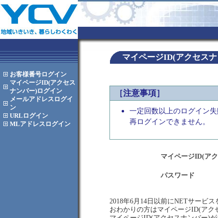
マイページID(アクセス
お客様番号
ログイン
マイページID(アクセス
ナンバー)
ログイン
［注意事項］
メールアドレス
ログイ
ン
一定回数以上のログイン失
URL
ログイン
再ログインできません。
MLアドレス
ログイン
マイページID(ア
パスワード
2018年6月14日以前にNETサー
おわかりの方はマイページID(ア
マイページID(アクセスナンバー