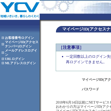
マイページID(アクセス
お客様番号
ログイン
マイページID(アクセス
ナンバー)
ログイン
［注意事項］
メールアドレス
ログイ
ン
一定回数以上のログイン失
URL
ログイン
再ログインできません。
MLアドレス
ログイン
マイページID(ア
パスワード
2018年6月14日以前にNETサー
おわかりの方はマイページID(ア
マイページID(アクセスナンバー