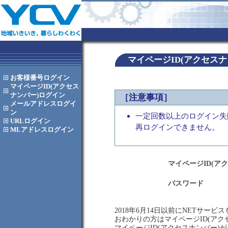
マイページID(アクセス
お客様番号
ログイン
マイページID(アクセス
ナンバー)
ログイン
［注意事項］
メールアドレス
ログイ
ン
一定回数以上のログイン失
URL
ログイン
再ログインできません。
MLアドレス
ログイン
マイページID(ア
パスワード
2018年6月14日以前にNETサー
おわかりの方はマイページID(ア
マイページID(アクセスナンバー