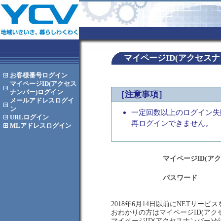
マイページID(アクセス
お客様番号
ログイン
マイページID(アクセス
ナンバー)
ログイン
［注意事項］
メールアドレス
ログイ
ン
一定回数以上のログイン失
URL
ログイン
再ログインできません。
MLアドレス
ログイン
マイページID(ア
パスワード
2018年6月14日以前にNETサー
おわかりの方はマイページID(ア
マイページID(アクセスナンバー