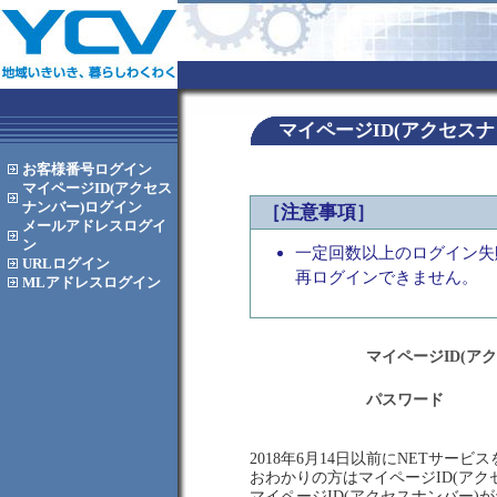
マイページID(アクセス
お客様番号
ログイン
マイページID(アクセス
ナンバー)
ログイン
［注意事項］
メールアドレス
ログイ
ン
一定回数以上のログイン失
URL
ログイン
再ログインできません。
MLアドレス
ログイン
マイページID(ア
パスワード
2018年6月14日以前にNETサー
おわかりの方はマイページID(ア
マイページID(アクセスナンバー