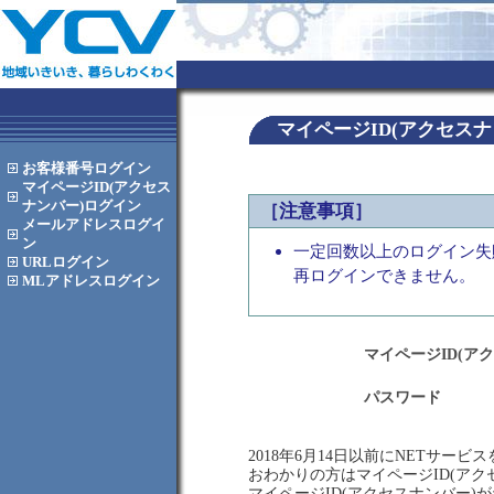
マイページID(アクセス
お客様番号
ログイン
マイページID(アクセス
ナンバー)
ログイン
［注意事項］
メールアドレス
ログイ
ン
一定回数以上のログイン失
URL
ログイン
再ログインできません。
MLアドレス
ログイン
マイページID(ア
パスワード
2018年6月14日以前にNETサー
おわかりの方はマイページID(ア
マイページID(アクセスナンバー