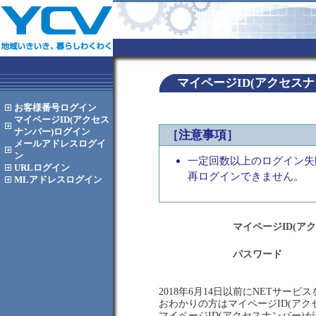
マイページID(アクセス
お客様番号
ログイン
マイページID(アクセス
ナンバー)
ログイン
［注意事項］
メールアドレス
ログイ
ン
一定回数以上のログイン失
URL
ログイン
再ログインできません。
MLアドレス
ログイン
マイページID(ア
パスワード
2018年6月14日以前にNETサー
おわかりの方はマイページID(ア
マイページID(アクセスナンバー