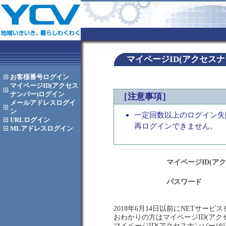
マイページID(アクセス
お客様番号
ログイン
マイページID(アクセス
ナンバー)
ログイン
［注意事項］
メールアドレス
ログイ
ン
一定回数以上のログイン失
URL
ログイン
再ログインできません。
MLアドレス
ログイン
マイページID(ア
パスワード
2018年6月14日以前にNETサー
おわかりの方はマイページID(ア
マイページID(アクセスナンバー