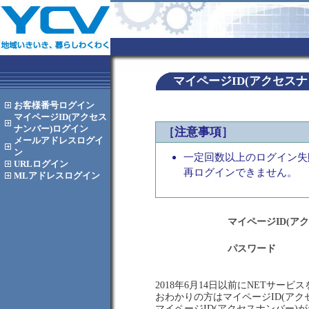
マイページID(アクセス
お客様番号
ログイン
マイページID(アクセス
ナンバー)
ログイン
［注意事項］
メールアドレス
ログイ
ン
一定回数以上のログイン失
URL
ログイン
再ログインできません。
MLアドレス
ログイン
マイページID(ア
パスワード
2018年6月14日以前にNETサー
おわかりの方はマイページID(ア
マイページID(アクセスナンバー