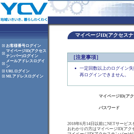
マイページID(アクセス
お客様番号
ログイン
マイページID(アクセス
ナンバー)
ログイン
［注意事項］
メールアドレス
ログイ
ン
一定回数以上のログイン失
URL
ログイン
再ログインできません。
MLアドレス
ログイン
マイページID(ア
パスワード
2018年6月14日以前にNETサー
おわかりの方はマイページID(ア
マイページID(アクセスナンバー