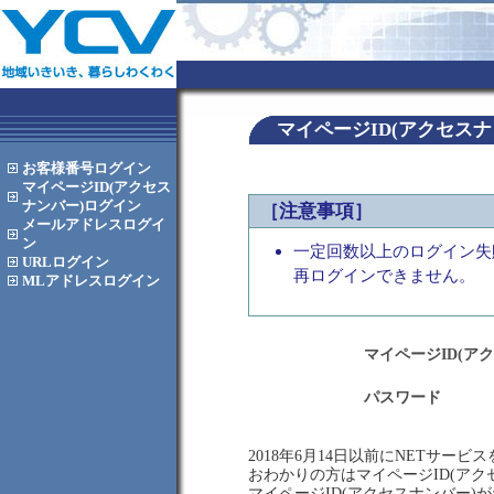
マイページID(アクセス
お客様番号
ログイン
マイページID(アクセス
ナンバー)
ログイン
［注意事項］
メールアドレス
ログイ
ン
一定回数以上のログイン失
URL
ログイン
再ログインできません。
MLアドレス
ログイン
マイページID(ア
パスワード
2018年6月14日以前にNETサー
おわかりの方はマイページID(ア
マイページID(アクセスナンバー