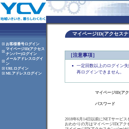
マイページID(アクセス
お客様番号
ログイン
マイページID(アクセス
ナンバー)
ログイン
［注意事項］
メールアドレス
ログイ
ン
一定回数以上のログイン失
URL
ログイン
再ログインできません。
MLアドレス
ログイン
マイページID(ア
パスワード
2018年6月14日以前にNETサー
おわかりの方はマイページID(ア
マイページID(アクセスナンバー