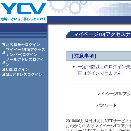
マイページID(アクセス
お客様番号
ログイン
マイページID(アクセス
ナンバー)
ログイン
［注意事項］
メールアドレス
ログイ
ン
一定回数以上のログイン失
URL
ログイン
再ログインできません。
MLアドレス
ログイン
マイページID(ア
パスワード
2018年6月14日以前にNETサー
おわかりの方はマイページID(ア
マイページID(アクセスナンバー