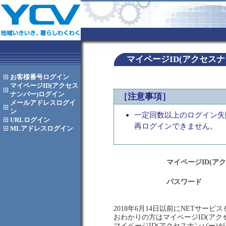
マイページID(アクセス
お客様番号
ログイン
マイページID(アクセス
ナンバー)
ログイン
［注意事項］
メールアドレス
ログイ
ン
一定回数以上のログイン失
URL
ログイン
再ログインできません。
MLアドレス
ログイン
マイページID(ア
パスワード
2018年6月14日以前にNETサー
おわかりの方はマイページID(ア
マイページID(アクセスナンバー