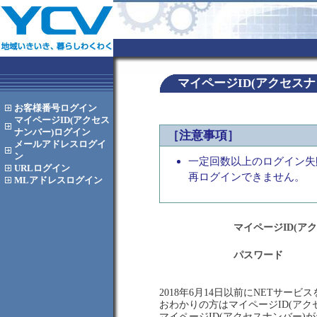
マイページID(アクセス
お客様番号
ログイン
マイページID(アクセス
ナンバー)
ログイン
［注意事項］
メールアドレス
ログイ
ン
一定回数以上のログイン失
URL
ログイン
再ログインできません。
MLアドレス
ログイン
マイページID(ア
パスワード
2018年6月14日以前にNETサー
おわかりの方はマイページID(ア
マイページID(アクセスナンバー