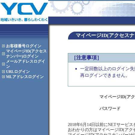
マイページID(アクセス
お客様番号
ログイン
マイページID(アクセス
ナンバー)
ログイン
［注意事項］
メールアドレス
ログイ
ン
一定回数以上のログイン失
URL
ログイン
再ログインできません。
MLアドレス
ログイン
マイページID(ア
パスワード
2018年6月14日以前にNETサー
おわかりの方はマイページID(ア
マイページID(アクセスナンバー