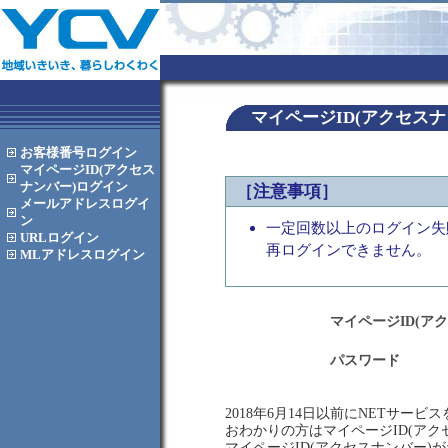
マイページID(アクセス
お客様番号
ログイン
マイページID(アクセス
ナンバー)
ログイン
［注意事項］
メールアドレス
ログイ
ン
一定回数以上のログイン失
URL
ログイン
再ログインできません。
MLアドレス
ログイン
マイページID(ア
パスワード
2018年6月14日以前にNETサー
おわかりの方はマイページID(ア
マイページID(アクセスナンバー