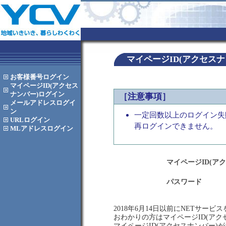
マイページID(アクセス
お客様番号
ログイン
マイページID(アクセス
ナンバー)
ログイン
［注意事項］
メールアドレス
ログイ
ン
一定回数以上のログイン失
URL
ログイン
再ログインできません。
MLアドレス
ログイン
マイページID(ア
パスワード
2018年6月14日以前にNETサー
おわかりの方はマイページID(ア
マイページID(アクセスナンバー