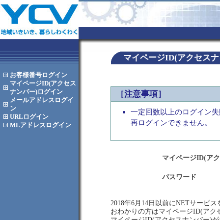
マイページID(アクセス
お客様番号
ログイン
マイページID(アクセス
ナンバー)
ログイン
［注意事項］
メールアドレス
ログイ
ン
一定回数以上のログイン失
URL
ログイン
再ログインできません。
MLアドレス
ログイン
マイページID(ア
パスワード
2018年6月14日以前にNETサー
おわかりの方はマイページID(ア
マイページID(アクセスナンバー