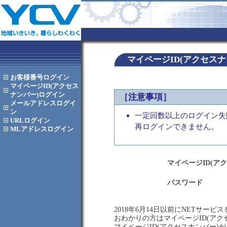
マイページID(アクセス
お客様番号
ログイン
マイページID(アクセス
ナンバー)
ログイン
［注意事項］
メールアドレス
ログイ
ン
一定回数以上のログイン失
URL
ログイン
再ログインできません。
MLアドレス
ログイン
マイページID(ア
パスワード
2018年6月14日以前にNETサー
おわかりの方はマイページID(ア
マイページID(アクセスナンバー