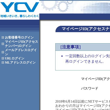
マイページID(アクセス
お客様番号
ログイン
マイページID(アクセス
ナンバー)
ログイン
［注意事項］
メールアドレス
ログイ
ン
一定回数以上のログイン失
URL
ログイン
再ログインできません。
MLアドレス
ログイン
マイページID(ア
パスワード
2018年6月14日以前にNETサー
おわかりの方はマイページID(ア
マイページID(アクセスナンバー