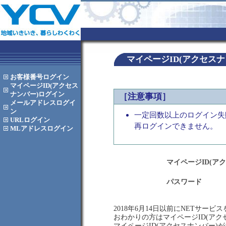
マイページID(アクセス
お客様番号
ログイン
マイページID(アクセス
ナンバー)
ログイン
［注意事項］
メールアドレス
ログイ
ン
一定回数以上のログイン失
URL
ログイン
再ログインできません。
MLアドレス
ログイン
マイページID(ア
パスワード
2018年6月14日以前にNETサー
おわかりの方はマイページID(ア
マイページID(アクセスナンバー