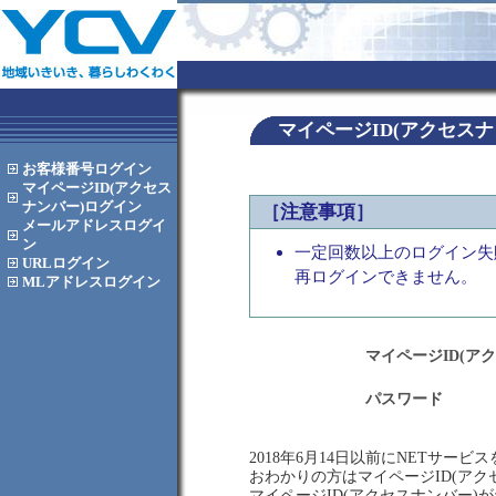
マイページID(アクセス
お客様番号
ログイン
マイページID(アクセス
ナンバー)
ログイン
［注意事項］
メールアドレス
ログイ
ン
一定回数以上のログイン失
URL
ログイン
再ログインできません。
MLアドレス
ログイン
マイページID(ア
パスワード
2018年6月14日以前にNETサー
おわかりの方はマイページID(ア
マイページID(アクセスナンバー