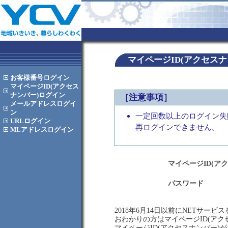
マイページID(アクセス
お客様番号
ログイン
マイページID(アクセス
ナンバー)
ログイン
［注意事項］
メールアドレス
ログイ
ン
一定回数以上のログイン失
URL
ログイン
再ログインできません。
MLアドレス
ログイン
マイページID(ア
パスワード
2018年6月14日以前にNETサー
おわかりの方はマイページID(ア
マイページID(アクセスナンバー