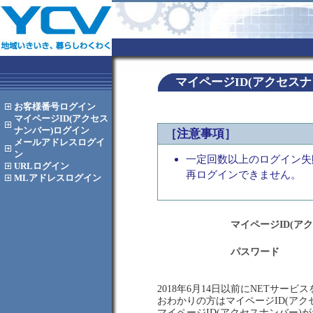
マイページID(アクセス
お客様番号
ログイン
マイページID(アクセス
ナンバー)
ログイン
［注意事項］
メールアドレス
ログイ
ン
一定回数以上のログイン失
URL
ログイン
再ログインできません。
MLアドレス
ログイン
マイページID(ア
パスワード
2018年6月14日以前にNETサー
おわかりの方はマイページID(ア
マイページID(アクセスナンバー