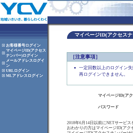
マイページID(アクセス
お客様番号
ログイン
マイページID(アクセス
ナンバー)
ログイン
［注意事項］
メールアドレス
ログイ
ン
一定回数以上のログイン失
URL
ログイン
再ログインできません。
MLアドレス
ログイン
マイページID(ア
パスワード
2018年6月14日以前にNETサー
おわかりの方はマイページID(ア
マイページID(アクセスナンバー