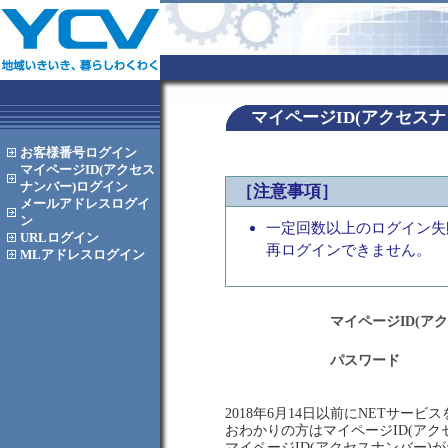
マイページID(アクセス
お客様番号
ログイン
マイページID(アクセス
ナンバー)
ログイン
［注意事項］
メールアドレス
ログイ
ン
一定回数以上のログイン失
URL
ログイン
再ログインできません。
MLアドレス
ログイン
マイページID(ア
パスワード
2018年6月14日以前にNETサー
おわかりの方はマイページID(ア
マイページID(アクセスナンバー