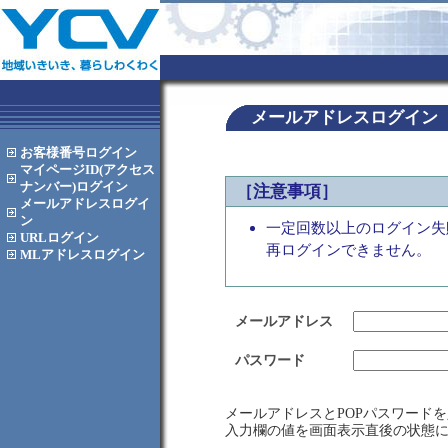
メールアドレスログイン
お客様番号
ログイン
マイページID(アクセス
ナンバー)
ログイン
［注意事項］
メールアドレス
ログイ
ン
一定回数以上のログイン失
URL
ログイン
再ログインできません。
MLアドレス
ログイン
メールアドレス
パスワード
メールアドレスとPOPパスワード
入力欄の値を画面表示直後の状態に