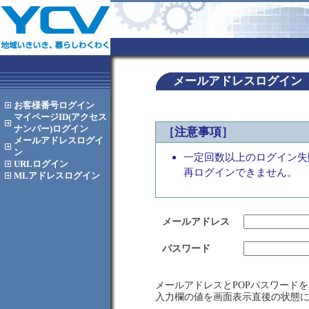
メールアドレスログイン
お客様番号
ログイン
マイページID(アクセス
ナンバー)
ログイン
［注意事項］
メールアドレス
ログイ
ン
一定回数以上のログイン失
URL
ログイン
再ログインできません。
MLアドレス
ログイン
メールアドレス
パスワード
メールアドレスとPOPパスワード
入力欄の値を画面表示直後の状態に