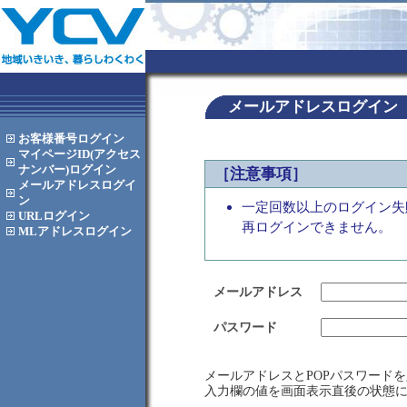
メールアドレスログイン
お客様番号
ログイン
マイページID(アクセス
ナンバー)
ログイン
［注意事項］
メールアドレス
ログイ
ン
一定回数以上のログイン失
URL
ログイン
再ログインできません。
MLアドレス
ログイン
メールアドレス
パスワード
メールアドレスとPOPパスワード
入力欄の値を画面表示直後の状態に