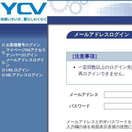
メールアドレスログイン
お客様番号
ログイン
マイページID(アクセス
ナンバー)
ログイン
［注意事項］
メールアドレス
ログイ
ン
一定回数以上のログイン失
URL
ログイン
再ログインできません。
MLアドレス
ログイン
メールアドレス
パスワード
メールアドレスとPOPパスワード
入力欄の値を画面表示直後の状態に