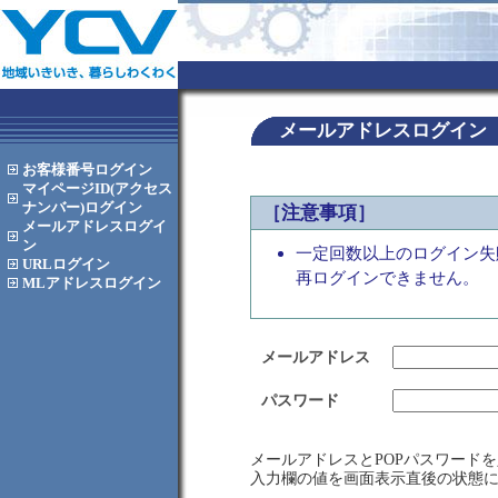
メールアドレスログイン
お客様番号
ログイン
マイページID(アクセス
ナンバー)
ログイン
［注意事項］
メールアドレス
ログイ
ン
一定回数以上のログイン失
URL
ログイン
再ログインできません。
MLアドレス
ログイン
メールアドレス
パスワード
メールアドレスとPOPパスワード
入力欄の値を画面表示直後の状態に