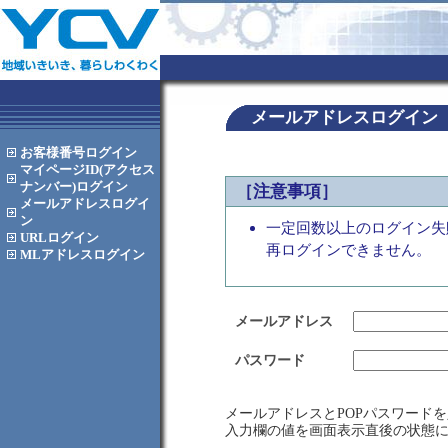
メールアドレスログイン
お客様番号
ログイン
マイページID(アクセス
ナンバー)
ログイン
［注意事項］
メールアドレス
ログイ
ン
一定回数以上のログイン失
URL
ログイン
再ログインできません。
MLアドレス
ログイン
メールアドレス
パスワード
メールアドレスとPOPパスワード
入力欄の値を画面表示直後の状態に