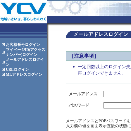
メールアドレスログイン
お客様番号
ログイン
マイページID(アクセス
ナンバー)
ログイン
［注意事項］
メールアドレス
ログイ
ン
一定回数以上のログイン失
URL
ログイン
再ログインできません。
MLアドレス
ログイン
メールアドレス
パスワード
メールアドレスとPOPパスワード
入力欄の値を画面表示直後の状態に