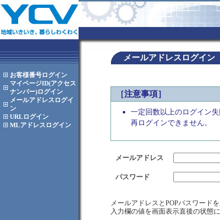
メールアドレスログイン
お客様番号
ログイン
マイページID(アクセス
ナンバー)
ログイン
［注意事項］
メールアドレス
ログイ
ン
一定回数以上のログイン失
URL
ログイン
再ログインできません。
MLアドレス
ログイン
メールアドレス
パスワード
メールアドレスとPOPパスワード
入力欄の値を画面表示直後の状態に