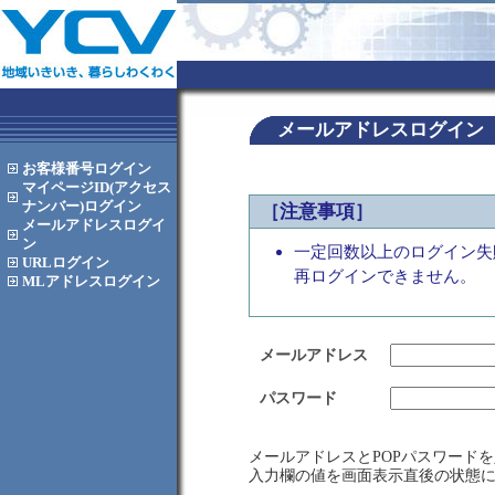
メールアドレスログイン
お客様番号
ログイン
マイページID(アクセス
ナンバー)
ログイン
［注意事項］
メールアドレス
ログイ
ン
一定回数以上のログイン失
URL
ログイン
再ログインできません。
MLアドレス
ログイン
メールアドレス
パスワード
メールアドレスとPOPパスワード
入力欄の値を画面表示直後の状態に