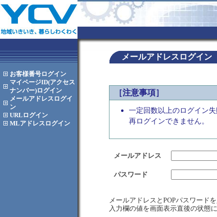
メールアドレスログイン
お客様番号
ログイン
マイページID(アクセス
ナンバー)
ログイン
［注意事項］
メールアドレス
ログイ
ン
一定回数以上のログイン失
URL
ログイン
再ログインできません。
MLアドレス
ログイン
メールアドレス
パスワード
メールアドレスとPOPパスワード
入力欄の値を画面表示直後の状態に