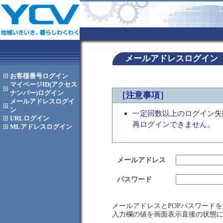
メールアドレスログイン
お客様番号
ログイン
マイページID(アクセス
ナンバー)
ログイン
［注意事項］
メールアドレス
ログイ
ン
一定回数以上のログイン失
URL
ログイン
再ログインできません。
MLアドレス
ログイン
メールアドレス
パスワード
メールアドレスとPOPパスワード
入力欄の値を画面表示直後の状態に