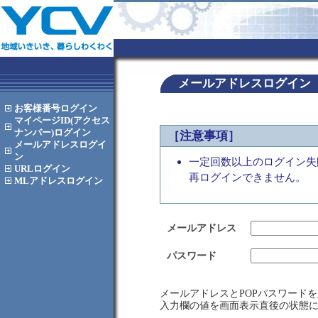
メールアドレスログイン
お客様番号
ログイン
マイページID(アクセス
ナンバー)
ログイン
［注意事項］
メールアドレス
ログイ
ン
一定回数以上のログイン失
URL
ログイン
再ログインできません。
MLアドレス
ログイン
メールアドレス
パスワード
メールアドレスとPOPパスワード
入力欄の値を画面表示直後の状態に