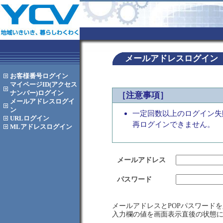
メールアドレスログイン
お客様番号
ログイン
マイページID(アクセス
ナンバー)
ログイン
［注意事項］
メールアドレス
ログイ
ン
一定回数以上のログイン失
URL
ログイン
再ログインできません。
MLアドレス
ログイン
メールアドレス
パスワード
メールアドレスとPOPパスワード
入力欄の値を画面表示直後の状態に