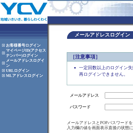
メールアドレスログイン
お客様番号
ログイン
マイページID(アクセス
ナンバー)
ログイン
［注意事項］
メールアドレス
ログイ
ン
一定回数以上のログイン失
URL
ログイン
再ログインできません。
MLアドレス
ログイン
メールアドレス
パスワード
メールアドレスとPOPパスワード
入力欄の値を画面表示直後の状態に