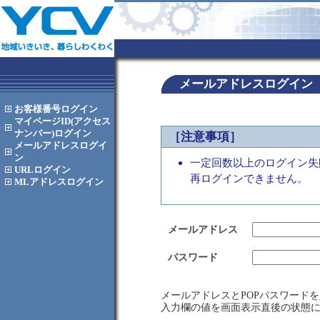
メールアドレスログイン
お客様番号
ログイン
マイページID(アクセス
ナンバー)
ログイン
［注意事項］
メールアドレス
ログイ
ン
一定回数以上のログイン失
URL
ログイン
再ログインできません。
MLアドレス
ログイン
メールアドレス
パスワード
メールアドレスとPOPパスワード
入力欄の値を画面表示直後の状態に