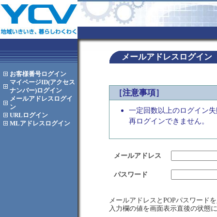
メールアドレスログイン
お客様番号
ログイン
マイページID(アクセス
ナンバー)
ログイン
［注意事項］
メールアドレス
ログイ
ン
一定回数以上のログイン失
URL
ログイン
再ログインできません。
MLアドレス
ログイン
メールアドレス
パスワード
メールアドレスとPOPパスワード
入力欄の値を画面表示直後の状態に