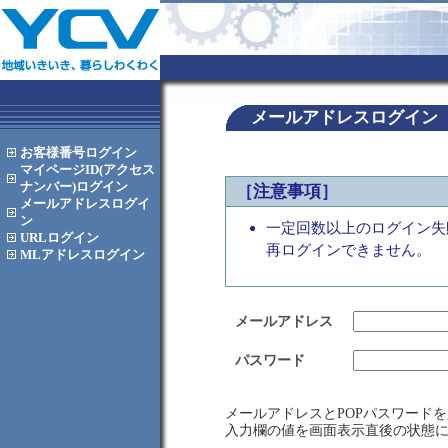
メールアドレスログイン
お客様番号
ログイン
マイページID(アクセス
ナンバー)
ログイン
［注意事項］
メールアドレス
ログイ
ン
一定回数以上のログイン失
URL
ログイン
再ログインできません。
MLアドレス
ログイン
メールアドレス
パスワード
メールアドレスとPOPパスワード
入力欄の値を画面表示直後の状態に