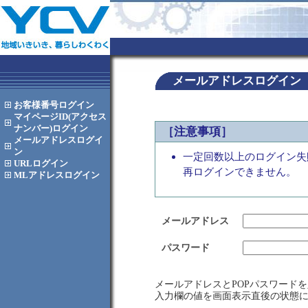
メールアドレスログイン
お客様番号
ログイン
マイページID(アクセス
ナンバー)
ログイン
［注意事項］
メールアドレス
ログイ
ン
一定回数以上のログイン失
URL
ログイン
再ログインできません。
MLアドレス
ログイン
メールアドレス
パスワード
メールアドレスとPOPパスワード
入力欄の値を画面表示直後の状態に