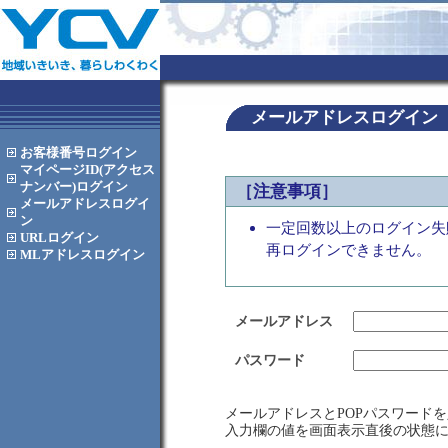
メールアドレスログイン
お客様番号
ログイン
マイページID(アクセス
ナンバー)
ログイン
［注意事項］
メールアドレス
ログイ
ン
一定回数以上のログイン失
URL
ログイン
再ログインできません。
MLアドレス
ログイン
メールアドレス
パスワード
メールアドレスとPOPパスワード
入力欄の値を画面表示直後の状態に