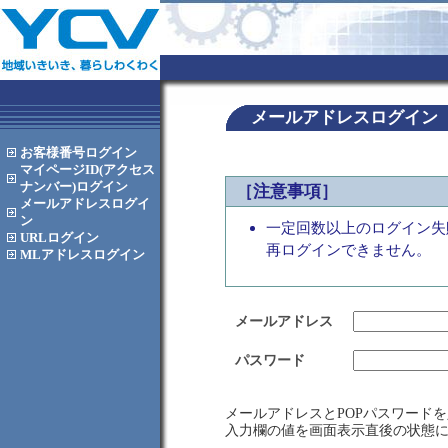
メールアドレスログイン
お客様番号
ログイン
マイページID(アクセス
ナンバー)
ログイン
［注意事項］
メールアドレス
ログイ
ン
一定回数以上のログイン失
URL
ログイン
再ログインできません。
MLアドレス
ログイン
メールアドレス
パスワード
メールアドレスとPOPパスワード
入力欄の値を画面表示直後の状態に