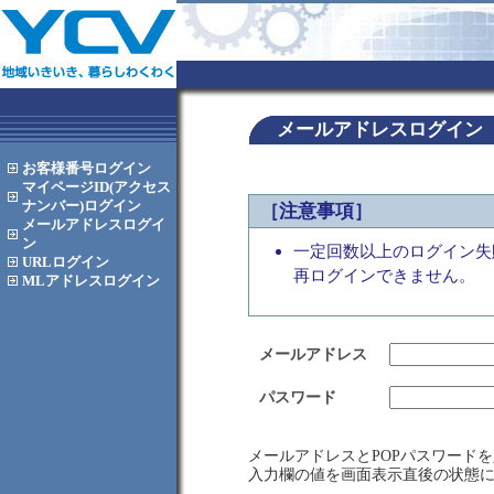
メールアドレスログイン
お客様番号
ログイン
マイページID(アクセス
ナンバー)
ログイン
［注意事項］
メールアドレス
ログイ
ン
一定回数以上のログイン失
URL
ログイン
再ログインできません。
MLアドレス
ログイン
メールアドレス
パスワード
メールアドレスとPOPパスワード
入力欄の値を画面表示直後の状態に